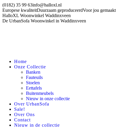
Spring
(0182) 35 99 63
info@halloxl.nl
naar
Europese kwaliteit
Duurzaam geproduceerd
Voor jou gemaakt
content
HalloXL Woonwinkel Waddinxveen
De UrbanSofa Woonwinkel in Waddinxveen
Home
Onze Collectie
Banken
Fauteuils
Stoelen
Eettafels
Buitenmeubels
Nieuw in onze collectie
Over UrbanSofa
Sale!
Over Ons
Contact
Nieuw in de collectie