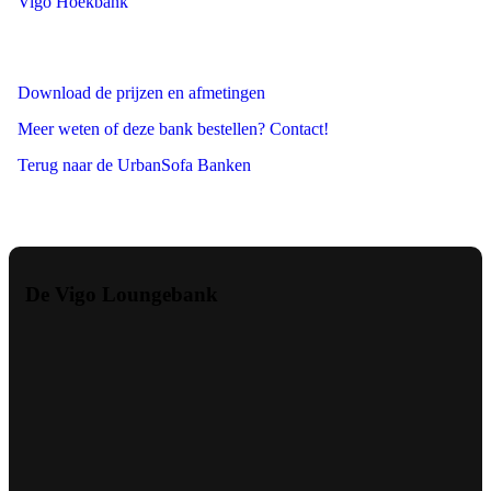
Vigo Hoekbank
Download de prijzen en afmetingen
Meer weten of deze bank bestellen? Contact!
Terug naar de UrbanSofa Banken
De Vigo Loungebank