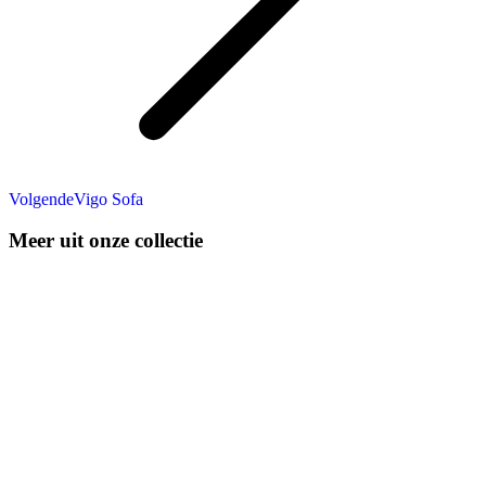
Next
Volgende
Vigo Sofa
project:
Meer uit onze collectie