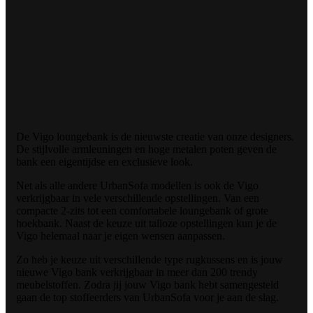
De Vigo loungebank is de nieuwste creatie van onze designers.
De stijlvolle armleuningen en hoge metalen poten geven de
bank een eigentijdse en exclusieve look.
Net als alle andere UrbanSofa modellen is ook de Vigo
verkrijgbaar in vele verschillende opstellingen. Van een
compacte 2-zits tot een comfortabele loungebank of grote
hoekbank. Naast de keuze uit talloze opstellingen kun je de
Vigo helemaal naar je eigen wensen aanpassen.
Zo heb je keuze uit verschillende type rugkussens en is jouw
nieuwe Vigo bank verkrijgbaar in meer dan 200 trendy
meubelstoffen. Zodra jij jouw Vigo bank hebt samengesteld
gaan de top stoffeerders van UrbanSofa voor je aan de slag.